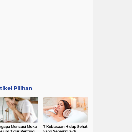
tikel Pilihan
ngapa Mencuci Muka
7 Kebiasaan Hidup Sehat
elum Tidur Penting
yang Sebaiknya di