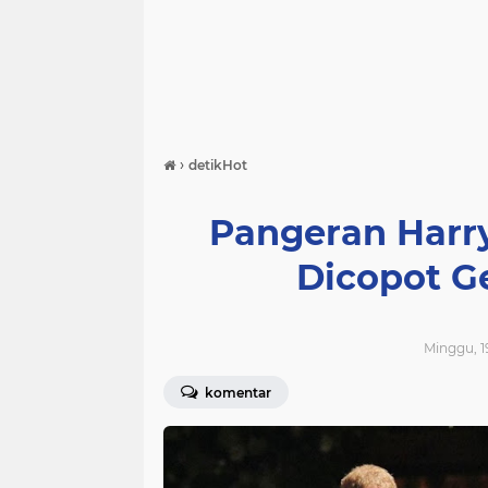
›
detikHot
Pangeran Harr
Dicopot G
Minggu, 1
komentar