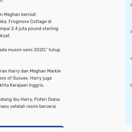
n.
n Meghan berniat
ka, Frogmore Cottage di
pai 2,4 juta pound sterling
akyat.
pada musim semi 2020," tutup
eran Harry dan Meghan Markle
ess of Sussex. Harry juga
hta Kerajaan Inggris.
iang ibu Harry, Puteri Diana.
ness setelah resmi bercerai