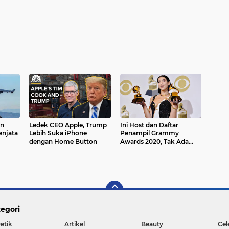
an
Ledek CEO Apple, Trump
Ini Host dan Daftar
enjata
Lebih Suka iPhone
Penampil Grammy
dengan Home Button
Awards 2020, Tak Ada
Taylor Swift
egori
etik
Artikel
Beauty
Cel