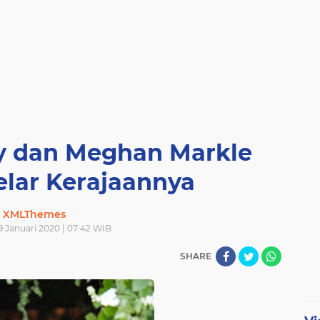
y dan Meghan Markle
elar Kerajaannya
XMLThemes
9 Januari 2020 | 07:42 WIB
SHARE