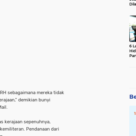
Dil
6 L
Hid
Pa
HRH sebagaimana mereka tidak
Be
rajaan," demikian bunyi
ail.
as kerajaan sepenuhnya,
kemiliteran. Pendanaan dari