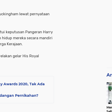
uckingham lewat pernyataan
stui keputusan Pangeran Harry
n hidup mereka secara mandiri
rga Kerajaan.
lakan gelar His Royal
Ar
my Awards 2020, Tak Ada
Undangan Pernikahan?
Me
Seb