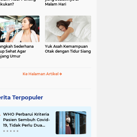
akukan?
Malam Hari
angkah Sederhana
Yuk Asah Kemampuan
up Sehat Agar
Otak dengan Tidur Siang
njang Umur
Ke Halaman Artikel
rita Terpopuler
WHO Perbarui Kriteria
Pasien Sembuh Covid-
19, Tidak Perlu Dua
Kali Swab Negatif