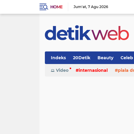
HOME
Jum'at
7 Agu 2026
Indeks
20Detik
Beauty
Celeb
Video
internasional
piala d