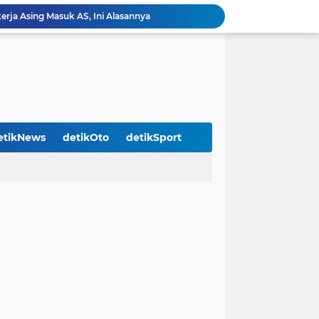
rja Asing Masuk AS, Ini Alasannya
alan Misterius Warga Bali dari Virus Corona
 MK, Ini yang Dituntut Amien Rais dkk
 soal Sumber Dentuman Misterius di Jakarta
a Pejabat Daerah Tak Dapat THR Tahun Ini
i Corona Jadi Bencana Nasional, Ini Imbasnya
jol Angkut Penumpang Bikin Bingung!
ut Anggota TNI-Polri di Papua
etikNews
detikOto
detikSport
ona di 34 Provinsi, DKI Jakarta Terbanyak
WHO Perbarui Kriteria Pasien Sembuh Covid-19, Tidak Perlu Dua Kali Swab Negatif