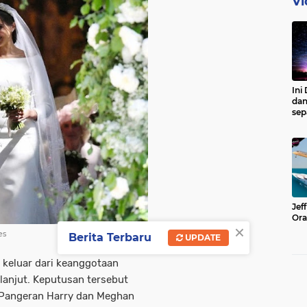
Vi
Ini
dan
sep
Jef
Ora
×
es
Berita Terbaru
UPDATE
keluar dari keanggotaan
rlanjut. Keputusan tersebut
 Pangeran Harry dan Meghan