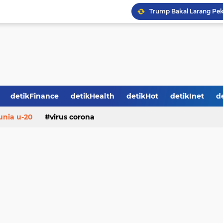
Trump Bakal Larang Peke
Media Asing Soroti Kekeb
Gugat Perppu Corona ke
BMKG Ungkap Perdebatan
Presiden, Menteri hingg
Jokowi Tetapkan Pandem
Diteken Luhut Aturan O
Kronologi Pertikaian Ma
detikFinance
detikHealth
detikHot
detikInet
d
Sebaran 4.241 Kasus Cor
unia u-20
virus corona